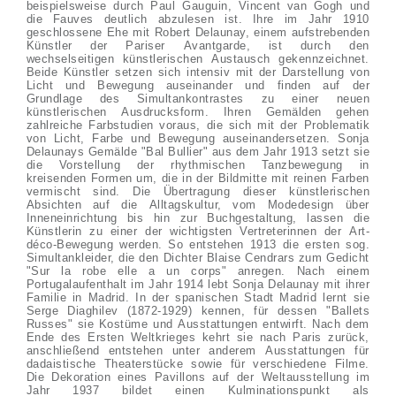
beispielsweise durch Paul Gauguin, Vincent van Gogh und
die Fauves deutlich abzulesen ist. Ihre im Jahr 1910
geschlossene Ehe mit Robert Delaunay, einem aufstrebenden
Künstler der Pariser Avantgarde, ist durch den
wechselseitigen künstlerischen Austausch gekennzeichnet.
Beide Künstler setzen sich intensiv mit der Darstellung von
Licht und Bewegung auseinander und finden auf der
Grundlage des Simultankontrastes zu einer neuen
künstlerischen Ausdrucksform. Ihren Gemälden gehen
zahlreiche Farbstudien voraus, die sich mit der Problematik
von Licht, Farbe und Bewegung auseinandersetzen. Sonja
Delaunays Gemälde "Bal Bullier" aus dem Jahr 1913 setzt sie
die Vorstellung der rhythmischen Tanzbewegung in
kreisenden Formen um, die in der Bildmitte mit reinen Farben
vermischt sind. Die Übertragung dieser künstlerischen
Absichten auf die Alltagskultur, vom Modedesign über
Inneneinrichtung bis hin zur Buchgestaltung, lassen die
Künstlerin zu einer der wichtigsten Vertreterinnen der Art-
déco-Bewegung werden. So entstehen 1913 die ersten sog.
Simultankleider, die den Dichter Blaise Cendrars zum Gedicht
"Sur la robe elle a un corps" anregen. Nach einem
Portugalaufenthalt im Jahr 1914 lebt Sonja Delaunay mit ihrer
Familie in Madrid. In der spanischen Stadt Madrid lernt sie
Serge Diaghilev (1872-1929) kennen, für dessen "Ballets
Russes" sie Kostüme und Ausstattungen entwirft. Nach dem
Ende des Ersten Weltkrieges kehrt sie nach Paris zurück,
anschließend entstehen unter anderem Ausstattungen für
dadaistische Theaterstücke sowie für verschiedene Filme.
Die Dekoration eines Pavillons auf der Weltausstellung im
Jahr 1937 bildet einen Kulminationspunkt als